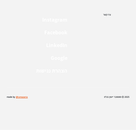
צרו קשר
Instagram
Facebook
LinkedIn
Google
הצהרת נגישות
2025 ⓒ ספטמבר ייעוץ בע"מ
@tomazaria
made by