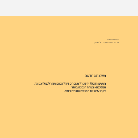
השירותים שלנו
כל מה שאתם צריכים מול הבנק
משכנתא חדשה
רוכשים מקבלן? יד שניה? משפרים דיור? אנחנו נעזור לכם לתכנן את
המשכנתא בצורה הנכונה ביותר
ולקבל עליה את התנאים הטובים ביותר.