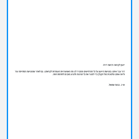
ייעוץ לקראת רכישת דירה
דור עבר איתנו בפגישת הייעוץ על כל התרחישים והסביר לנו מה האפשרויות העומדות לקראתנו. גם לאחר שהפגישה הסתיימה עזר
וליווה אותנו טלפונית מול הקבלן כדי לסגור את כל הפינות ולהגיע מוכנים לחתימת חוזה.
שי כ. גבעת שמואל.